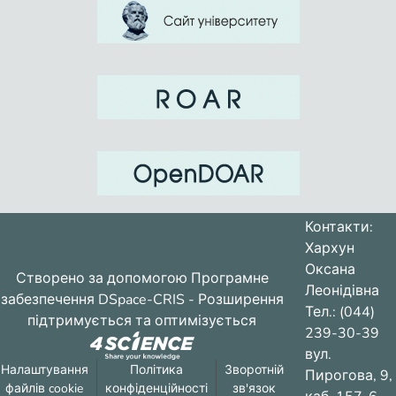
Контакти:
Хархун
Оксана
Створено за допомогою
Програмне
Леонідівна
забезпечення DSpace-CRIS
- Розширення
Тел.: (044)
підтримується та оптимізується
239-30-39
вул.
Налаштування
Політика
Зворотній
Пирогова, 9,
файлів cookie
конфіденційності
зв'язок