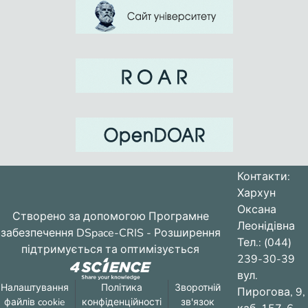
Контакти:
Хархун
Оксана
Створено за допомогою
Програмне
Леонідівна
забезпечення DSpace-CRIS
- Розширення
Тел.: (044)
підтримується та оптимізується
239-30-39
вул.
Налаштування
Політика
Зворотній
Пирогова, 9,
файлів cookie
конфіденційності
зв'язок