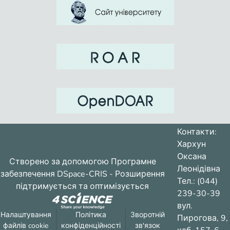
Контакти:
Хархун
Оксана
Створено за допомогою
Програмне
Леонідівна
забезпечення DSpace-CRIS
- Розширення
Тел.: (044)
підтримується та оптимізується
239-30-39
вул.
Налаштування
Політика
Зворотній
Пирогова, 9,
файлів cookie
конфіденційності
зв'язок