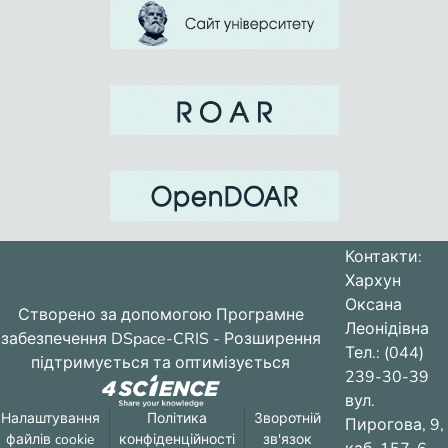
Контакти:
Хархун
Оксана
Створено за допомогою
Програмне
Леонідівна
забезпечення DSpace-CRIS
- Розширення
Тел.: (044)
підтримується та оптимізується
239-30-39
вул.
Налаштування
Політика
Зворотній
Пирогова, 9,
файлів cookie
конфіденційності
зв'язок