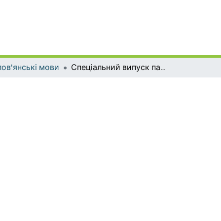
ов'янські мови
Спеціальний випуск пам'яті академіка Л. А. Булаховського