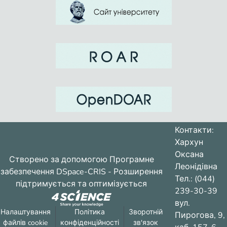
Контакти:
Хархун
Оксана
Створено за допомогою
Програмне
Леонідівна
забезпечення DSpace-CRIS
- Розширення
Тел.: (044)
підтримується та оптимізується
239-30-39
вул.
Налаштування
Політика
Зворотній
Пирогова, 9,
файлів cookie
конфіденційності
зв'язок