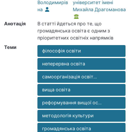
Володимирів
університет імені
на
Михайла Драгоманова
Анотація
В статті йдеться про те, що
громадянська освіта є одним з
пріоритетних освітніх напрямків
забезпечення освіти для сталого
Теми
філософія освіти
розвитку
неперервна освіта
самоорганізація освіт...
вища освіта
реформування вищої ос...
методологія культури
громадянська освіта