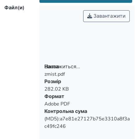
Файл(и)
Завантажити
Вантажиться...
Назва
zmist.pdf
Вантажиться...
Розмір
282.02 KB
Формат
Adobe PDF
Контрольна сума
(MD5):a7e81e27127b75e3310a8f3a
c49fc246