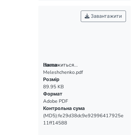
Завантажити
Вантажиться...
Назва
Meleshchenko.pdf
Вантажиться...
Розмір
89.95 KB
Формат
Adobe PDF
Контрольна сума
(MD5):fe29d38dc9e92996417925e
11ff14588