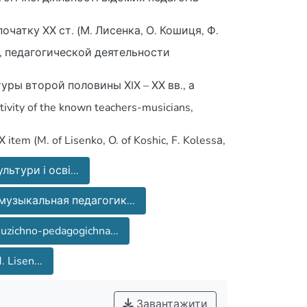
початку ХХ ст. (М. Лисенка, О. Кошиця, Ф.
музично-педагогічної освіти на
ры второй половины ХIХ – ХХ вв., а
го досвіду в сучасних соціокультурних
еского образования в Западной Украине с
Х item (M. of Lisenko, O. of Koshic, F. Kolessа,
ультури і осві...
ыта в современных социокультурных
o-pedagogichnoy [musical and pedagogical]
музыкальная педагогик...
uzichno-pedagogichna...
f historical muzichno-pedagogichnogo
. Lisen...
Завантажити