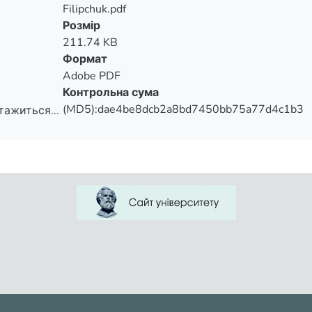
Filipchuk.pdf
Розмір
211.74 KB
Формат
Adobe PDF
Контрольна сума
(MD5):dae4be8dcb2a8bd7450bb75a77d4c1b3
тажиться...
тажиться...