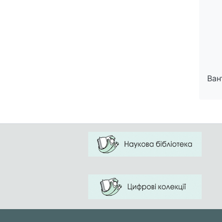
Ван
Ван