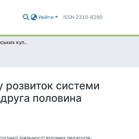
Увійти
ISSN 2310-8290
Внесок українських культурно-освітніх діячів у розвиток системи музично-педагогічної освіти Західної України (друга половина ХІХ- початок ХХ ст.)
 у розвиток системи
 (друга половина