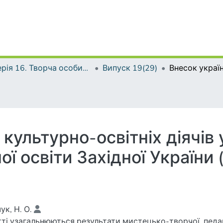
Серія 16. Творча особистість учителя: проблеми теорії і практики
Випуск 19(29)
 культурно-освітніх діячів
ї освіти Західної України
)
ук, Н. О.