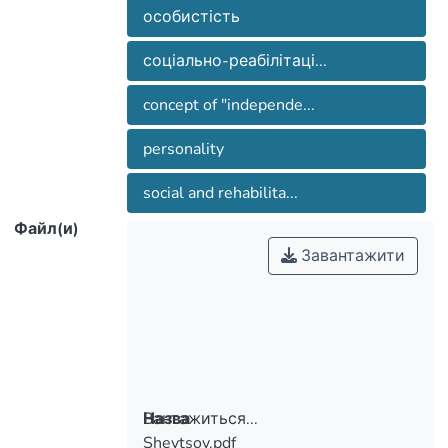
особистість
соціально-реабілітаці...
concept of "independe...
personality
social and rehabilita...
Файл(и)
Завантажити
Вантажиться...
Назва
Shevtsov.pdf