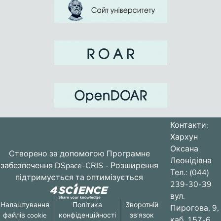
Контакти:
Хархун
Оксана
Створено за допомогою
Програмне
Леонідівна
забезпечення DSpace-CRIS
- Розширення
Тел.: (044)
підтримується та оптимізується
239-30-39
вул.
Налаштування
Політика
Зворотній
Пирогова, 9,
файлів cookie
конфіденційності
зв'язок
каб. 157-6