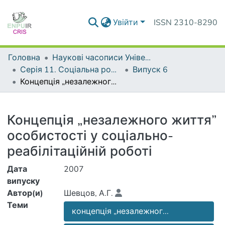
Увійти
ISSN 2310-8290
Головна
Наукові часописи Університету
Серія 11. Соціальна робота. Соціальна педагогіка.
Випуск 6
Концепція „незалежного життя” особистості у соціально-реабілітаційній роботі
Деталі
Концепція „незалежного життя”
особистості у соціально-
реабілітаційній роботі
Дата
2007
випуску
Автор(и)
Шевцов, А.Г.
Теми
концепція „незалежног...