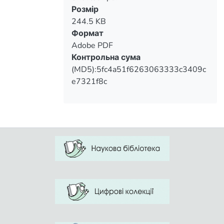
Вантажиться...
Розмір
244.5 KB
Формат
Adobe PDF
Контрольна сума
(MD5):5fc4a51f6263063333c3409c
e7321f8c