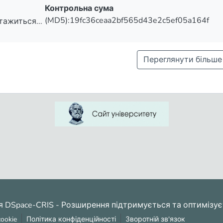
Контрольна сума
(MD5):19fc36ceaa2bf565d43e2c5ef05a164f
тажиться...
тажиться...
Переглянути більше
я DSpace-CRIS
- Розширення підтримується та оптимізу
ookie
Політика конфіденційності
Зворотній зв'язок