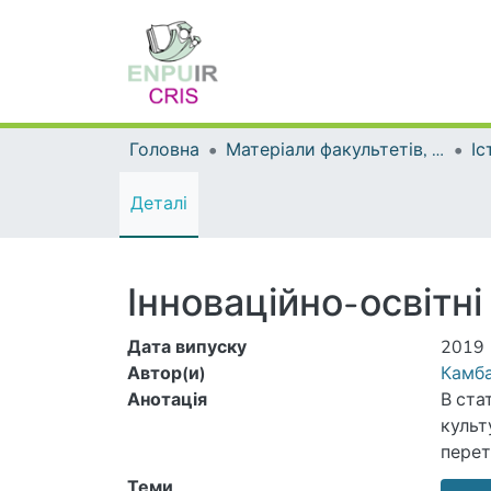
Головна
Матеріали факультетів, інститутів, підрозділів
Іс
Деталі
Інноваційно-освітні
Дата випуску
2019
Автор(и)
Камба
Анотація
В ста
культ
перет
комун
Теми