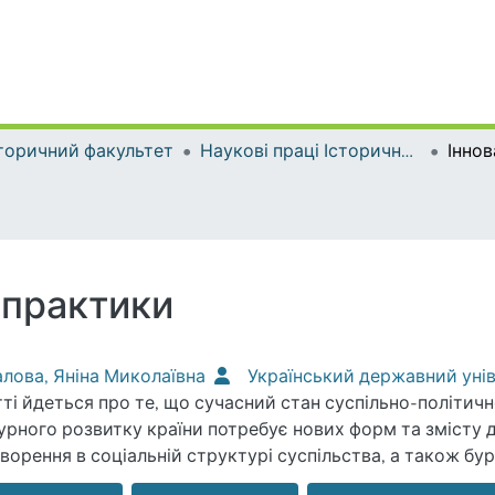
торичний факультет
Наукові праці Історичного факультету
 практики
лова, Яніна Миколаївна
Український державний уні
тті йдеться про те, що сучасний стан суспільно-політич
урного розвитку країни потребує нових форм та змісту д
ворення в соціальній структурі суспільства, а також б
ікативних технологій призвели до трансформації тради