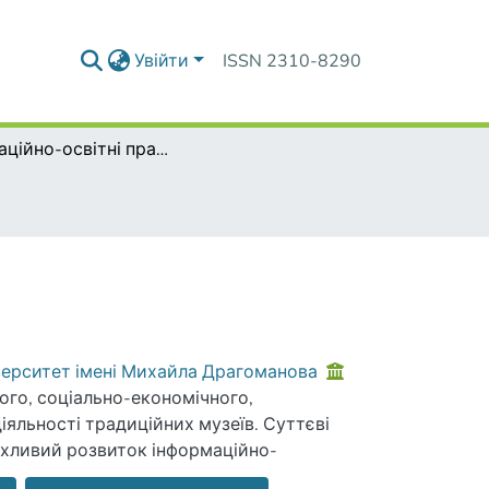
Увійти
ISSN 2310-8290
Інноваційно-освітні практики
верситет імені Михайла Драгоманова
ного, соціально-економічного,
іяльності традиційних музеїв. Суттєві
урхливий розвиток інформаційно-
ційних музейних установ