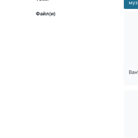
муз
Файл(и)
Ван
Ван