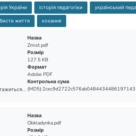
орія України
історія педагогіки
український педа
бисте життя
кохання
Назва
Zmist.pdf
Розмір
127.5 KB
Формат
Adobe PDF
Контрольна сума
(MD5):2cec9d2722c576ab0484434486197143
тажиться...
тажиться...
Назва
Obkladynka.pdf
Розмір