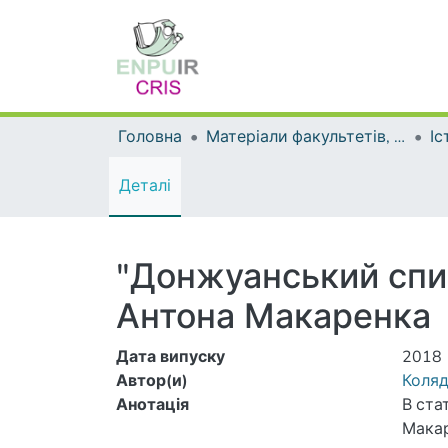
Головна
Матеріали факультетів, інститутів, підрозділів
Іс
Деталі
"Донжуанський спис
Антона Макаренка
Дата випуску
2018
Автор(и)
Коляд
Анотація
В ста
Мака