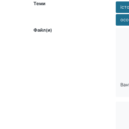
Теми
іст
осо
Файл(и)
Ван
Ван