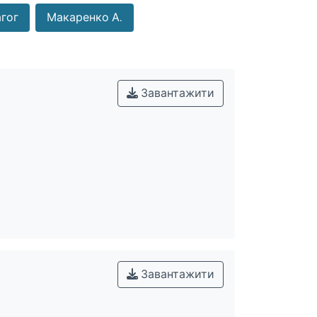
гог
Макаренко А.
Завантажити
Завантажити