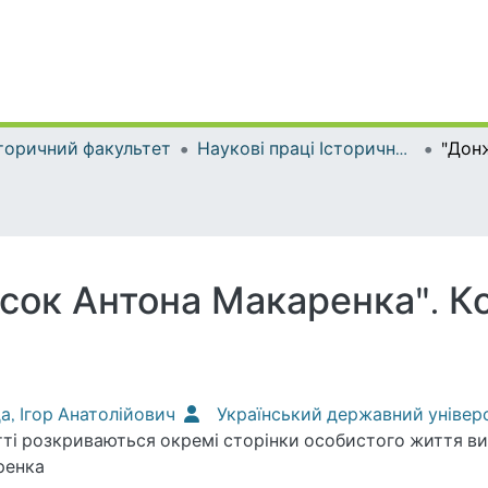
торичний факультет
Наукові праці Історичного факультету
ок Антона Макаренка". Ко
а, Ігор Анатолійович
Український державний універ
тті розкриваються окремі сторінки особистого життя ви
ренка