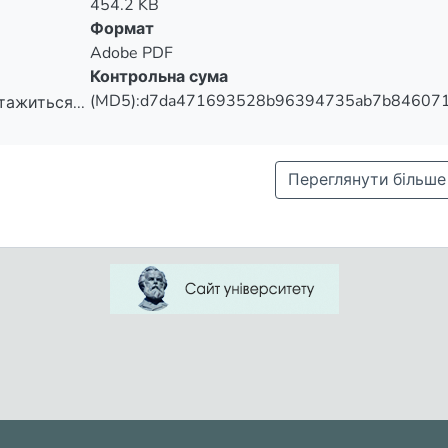
454.2 KB
Формат
Adobe PDF
Контрольна сума
(MD5):d7da471693528b96394735ab7b84607
тажиться...
тажиться...
Переглянути більше