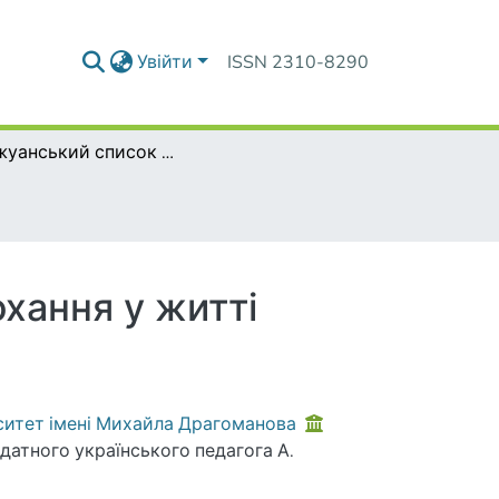
Увійти
ISSN 2310-8290
"Донжуанський список Антона Макаренка". Кохання у житті Антона Макаренка
хання у житті
ситет імені Михайла Драгоманова
датного українського педагога А.