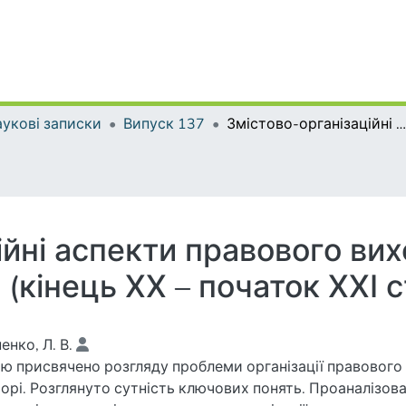
укові записки
Випуск 137
Змістово-організаційні аспекти правового виховання в родинно-шкільному просторі (кінець ХХ – початок ХХІ століття)
ійні аспекти правового ви
(кінець ХХ – початок ХХІ с
енко, Л. В.
ю присвячено розгляду проблеми організації правового
орі. Розглянуто сутність ключових понять. Проаналізова