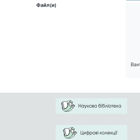
intera
Файл(и)
Ван
Ван