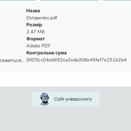
ction.
Назва
Ostapenko.pdf
Розмір
2.47 MB
Формат
Adobe PDF
Контрольна сума
(MD5):c04eb692ea2eda308e45fef7e251b2b4
тажиться...
тажиться...