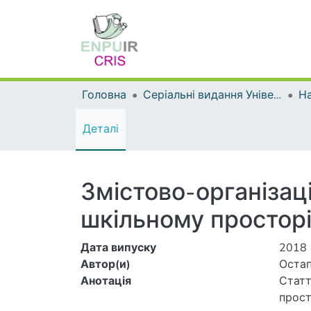
Головна
Серіальні видання Університету
На
Деталі
Змістово-організац
шкільному просторі 
Дата випуску
2018
Автор(и)
Остап
Анотація
Статт
прост