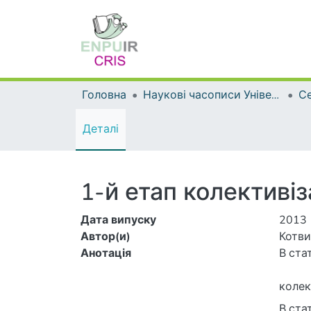
Головна
Наукові часописи Університету
Се
Деталі
1-й етап колективіз
Дата випуску
2013
Автор(и)
Котви
Анотація
колект