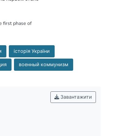
м
історія України
ция
военный коммунизм
Завантажити