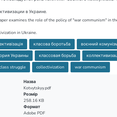
ктивизации в Украине.
tivization in Ukraine.
ективізація
класова боротьба
воєнний комуніз
ория Украины
классовая борьба
коллективиза
class struggle
collectivization
war communism
Назва
Kotvytskyy.pdf
Розмір
258.16 KB
Формат
Adobe PDF