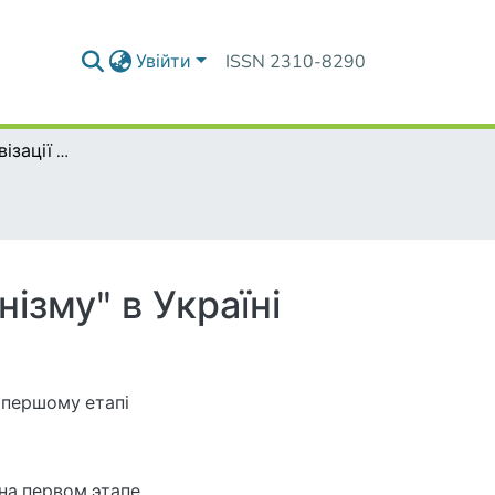
Увійти
ISSN 2310-8290
1-й етап колективізації під час "воєнного комунізму" в Україні
нізму" в Україні