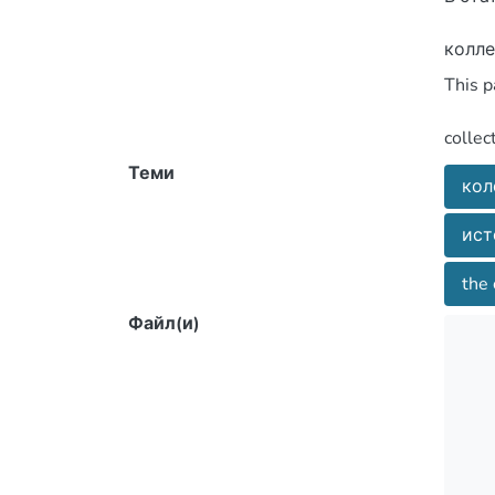
колле
collec
Теми
кол
ист
the 
Файл(и)