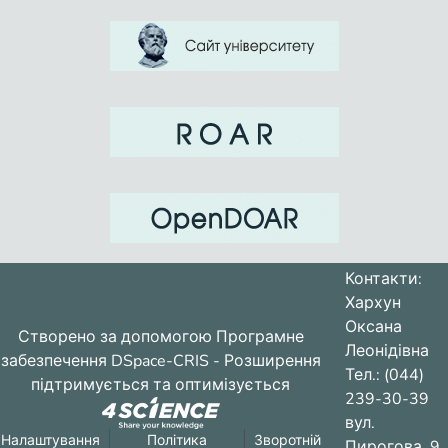
Контакти:
Хархун
Оксана
Створено за допомогою
Програмне
Леонідівна
забезпечення DSpace-CRIS
- Розширення
Тел.: (044)
підтримується та оптимізується
239-30-39
вул.
Налаштування
Політика
Зворотній
Пирогова, 9,